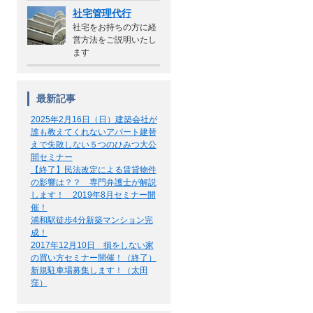
社宅管理代行
社宅をお持ちの方に経
営方法をご説明いたし
ます
最新記事
2025年2月16日（日）建築会社が
誰も教えてくれないアパート建替
えで失敗しない５つのひみつ大公
開セミナー
【終了】民法改定による賃貸物件
の影響は？？ 専門弁護士が解説
します！ 2019年8月セミナー開
催！
浦和駅徒歩4分新築マンション完
成！
2017年12月10日 損をしない家
の買い方セミナー開催！（終了）
新規駐車場募集します！（太田
窪）